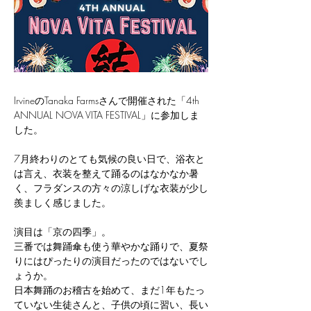
IrvineのTanaka Farmsさんで開催された「4th 
ANNUAL NOVA VITA FESTIVAL」に参加しま
した。
7月終わりのとても気候の良い日で、浴衣と
は言え、衣装を整えて踊るのはなかなか暑
く、フラダンスの方々の涼しげな衣装が少し
羨ましく感じました。
演目は「京の四季」。
三番では舞踊傘も使う華やかな踊りで、夏祭
りにはぴったりの演目だったのではないでし
ょうか。
日本舞踊のお稽古を始めて、まだ1年もたっ
ていない生徒さんと、子供の頃に習い、長い