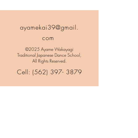
ayamekai39@gmail.
com
©2025 Ayame Wakayagi
Traditional Japanese Dance School,
All Rights Reserved.
Cell:
(562) 397- 3879